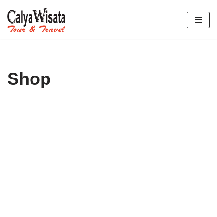
Lompat
ke
konten
Shop