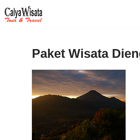
Lompat
ke
konten
Paket Wisata Dien