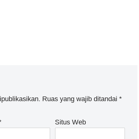
ipublikasikan.
Ruas yang wajib ditandai
*
*
Situs Web