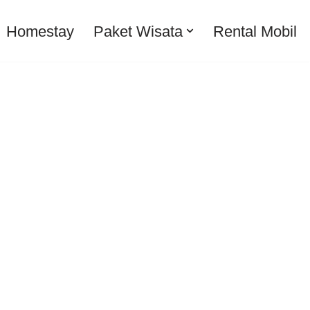
Homestay
Paket Wisata
Rental Mobil