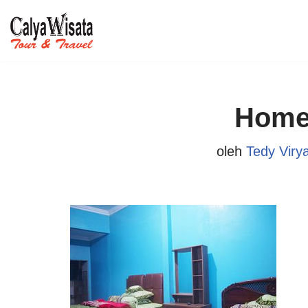
Lompat
ke
konten
Home
oleh
Tedy Viry