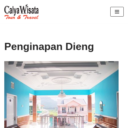
Lompat
ke
konten
Penginapan Dieng