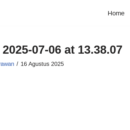
Home
025-07-06 at 13.38.07
yawan
16 Agustus 2025