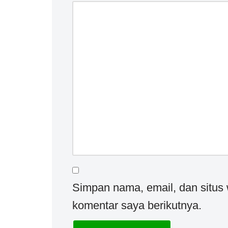
Simpan nama, email, dan situs
komentar saya berikutnya.