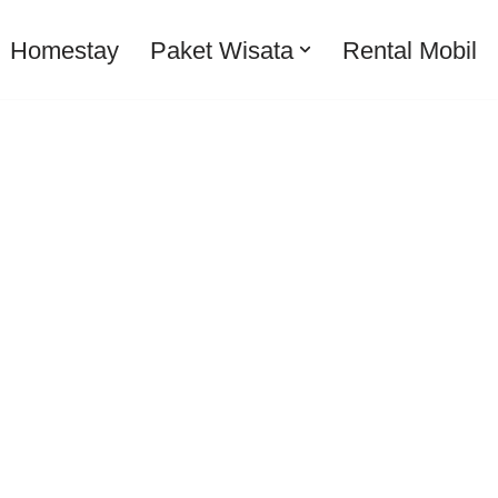
Homestay
Paket Wisata
Rental Mobil